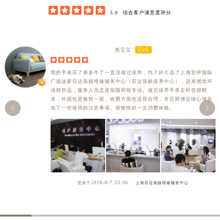





5.0
综合客户满意度评分
Lv6
熊宝宝





我的手表买了很多年了一直没做过保养，找了好久选了上海宏伊国际
广场这家百达翡丽维修服务中心（百达翡丽保养中心），进来感觉环
境很舒适，服务人员态度很随和很专业。做完保养手表走时也很精
准，外观也是焕然一新。收费方面也是很合理，并且师傅还细心地告


知了一些使用的注意事项。很愉快的一次消费体验。
2026-8-7 23:36
更新于
上海百达翡丽维修服务中心