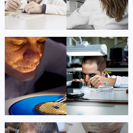
凯罗尔·切尔西
达芙妮·克劳迪娅
资深百达翡丽技师
资深百达翡丽技师
是百达翡丽维修服务中心
是百达翡丽维修服务中心
(百达翡丽保养中心)
(百达翡丽保养中心)
的高级技师之一
的高级技师之一
Beijing PatekPhilippe Maintain
Shanghai PatekPhilippe Maintain
center
center


百达翡丽维修
百达翡丽维修
杰登·奥斯卡里昂
查尔斯·彼得艾伯特