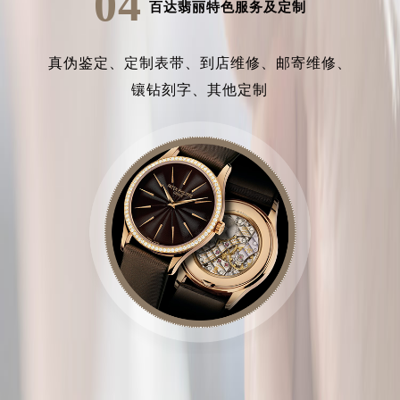
04
百达翡丽特色服务及定制
真伪鉴定、
定制表带、
到店维修、
邮寄维修、
镶钻刻字、
其他定制
中心介绍
联系我们