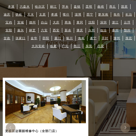
本溪
六盘水
哈尔滨
丽江
萍乡
盘锦
昆明
曲靖
商丘
固原
迪庆
铁岭
天水
太原
孝感
喀什
淄博
西宁
黔东南
焦作
长治
宝鸡
宣城
德州
白山
大庆
商洛
黄冈
沈阳
深圳
湛江
云浮
安阳
嘉兴
林芝
六安
西安
新余
肇庆
永州
临汾
泰州
鄂州
甘孜
张家口
金华
邵阳
厦门
银川
海南
遂宁
开封
滁州
淮北
大兴安岭
临夏
广元
怒江
东莞
吕梁


更多百达翡丽维修中心（全部门店）