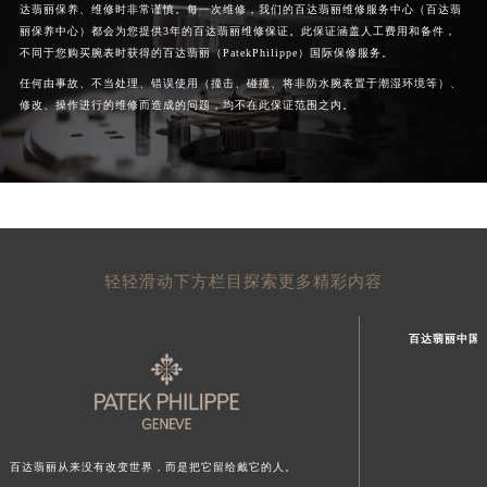
达翡丽保养、维修时非常谨慎。每一次维修，我们的百达翡丽维修服务中心（百达翡
丽保养中心）都会为您提供3年的百达翡丽维修保证。此保证涵盖人工费用和备件，
不同于您购买腕表时获得的百达翡丽（PatekPhilippe）国际保修服务。
任何由事故、不当处理、错误使用（撞击、碰撞、将非防水腕表置于潮湿环境等）、
修改、操作进行的维修而造成的问题，均不在此保证范围之内。
轻轻滑动下方栏目探索更多精彩内容
百达翡丽中国
百达翡丽从来没有改变世界，而是把它留给戴它的人。