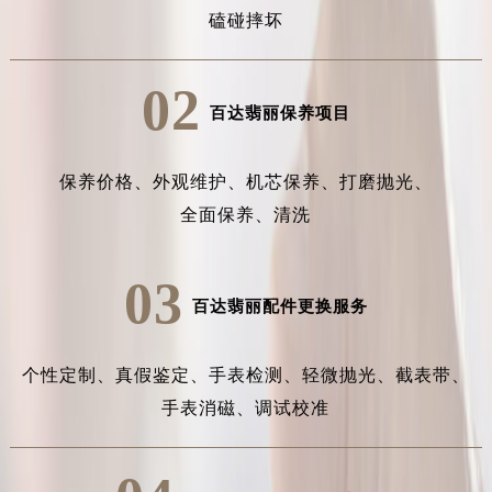
磕碰摔坏
02
百达翡丽保养项目
保养价格、
外观维护、
机芯保养、
打磨抛光、
全面保养、
清洗
03
百达翡丽配件更换服务
个性定制、
真假鉴定、
手表检测、
轻微抛光、
截表带、
手表消磁、
调试校准