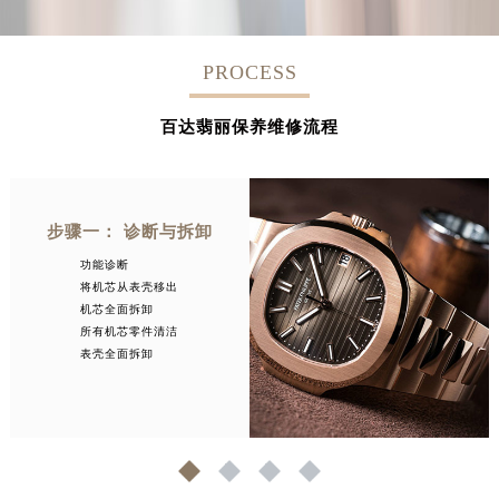
PROCESS
百达翡丽保养维修流程
步骤一： 诊断与拆卸
功能诊断
将机芯从表壳移出
机芯全面拆卸
所有机芯零件清洁
表壳全面拆卸
1
2
3
4