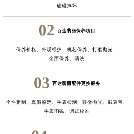
磕碰摔坏
02
中心介绍
联系我们
百达翡丽保养项目
保养价格、
外观维护、
机芯保养、
打磨抛光、
全面保养、
清洗
03
百达翡丽配件更换服务
个性定制、
真假鉴定、
手表检测、
轻微抛光、
截表带、
手表消磁、
调试校准