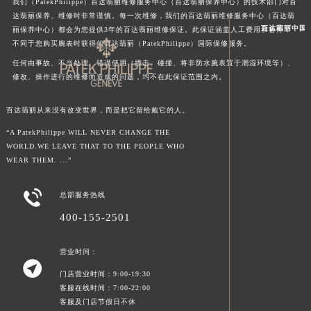
我们（PatekPhilippe）百达翡丽维修服务中心（百达翡丽保养中心）的技术部门对百
达翡丽保养、维修时非常谨慎。每一次维修，我们的百达翡丽维修服务中心（百达翡
百达翡丽中国
丽保养中心）都会为您提供3年的百达翡丽维修保证。此保证涵盖人工费用和备件，
不同于您购买腕表时获得的百达翡丽（PatekPhilippe）国际保修服务。
任何由事故、不当处理、错误使用（撞击、碰撞、将非防水腕表置于潮湿环境等）、
修改、操作进行的维修而造成的问题，均不在此保证范围之内。
百达翡丽从来没有改变世界，而是把它留给戴它的人。
“A PatekPhilippe WILL NEVER CHANGE THE
WORLD.WE LEAVE THAT TO THE PEOPLE WHO
WEAR THEM. ...”

总部服务热线
400-155-2501
营业时间：

门店营业时间：9:00-19:30
客服在线时间：7:00-22:00
客服及门店节假日不休