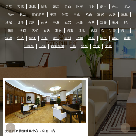
湛江
常德
淮北
日照
镇江
定西
阿里
清远
亳州
舟山
潍坊
泉州
长治
霍尔果斯
平凉
黔南
中山
鸡西
宜宾
延安
三亚
汕尾
贵港
沈阳
白城
中卫
雅安
太原
铜川
宜春
果洛
鄂州
岳阳
海西
成都
包头
淮安
海北
乐山
克拉玛依
宁德
海口
河源
宁波
菏泽
丹东
永州
常州
贺州
张掖
锦州
绵阳
晋中
张家界
云浮
西双版纳
伊春
德阳
甘孜
安顺


更多百达翡丽维修中心（全部门店）