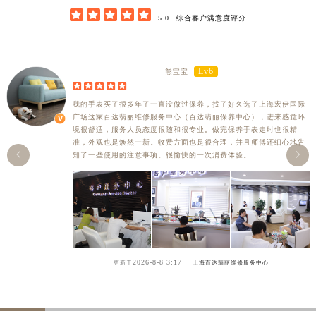





5.0
综合客户满意度评分
Lv6
熊宝宝





我的手表买了很多年了一直没做过保养，找了好久选了上海宏伊国际
广场这家百达翡丽维修服务中心（百达翡丽保养中心），进来感觉环
境很舒适，服务人员态度很随和很专业。做完保养手表走时也很精
准，外观也是焕然一新。收费方面也是很合理，并且师傅还细心地告


知了一些使用的注意事项。很愉快的一次消费体验。
2026-8-8 3:17
更新于
上海百达翡丽维修服务中心