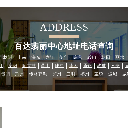
ADDRESS
百达翡丽中心地址电话查询
株洲
山南
海东
内江
伊宁
东营
鞍山
朝阳
丽水
江
庆阳
阿克苏
黄山
珠海
萍乡
通化
武威
六安
贵阳
荆州
锡林郭勒
泸州
三明
郴州
宝鸡
运城
威