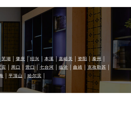
芜湖
肇庆
绍兴
本溪
嘉峪关
资阳
泰州
宜宾
周口
营口
七台河
临沧
曲靖
克孜勒苏
海
平顶山
哈尔滨