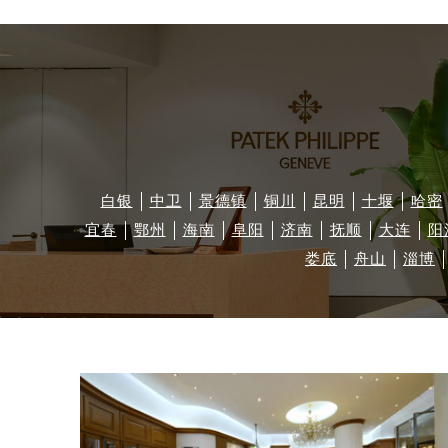
白银
中卫
景德镇
铜川
昆明
十堰
哈密
宜春
鄂州
海南
阜阳
济南
抚顺
大连
阳
娄底
舟山
淄博