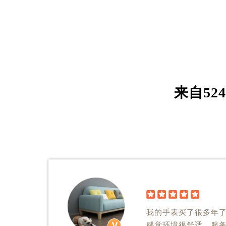
来自
628





我的手表买了很多年
感觉环境很舒适，服