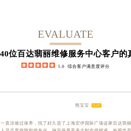
EVALUATE
52
位百达翡丽维修服务中心客户的





5.0
综合客户满意度评分
熊宝宝
Lv6
了一直没做过保养，找了好久选了上海宏伊国际广场这家百达翡
务人员态度很随和很专业。做完保养手表走时也很精准，外观也