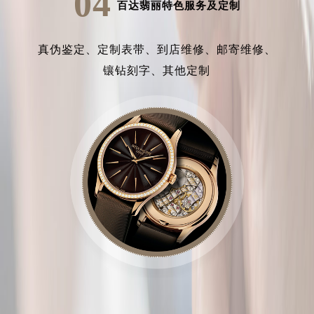
04
百达翡丽特色服务及定制
真伪鉴定、
定制表带、
到店维修、
邮寄维修、
镶钻刻字、
其他定制
中心介绍
联系我们