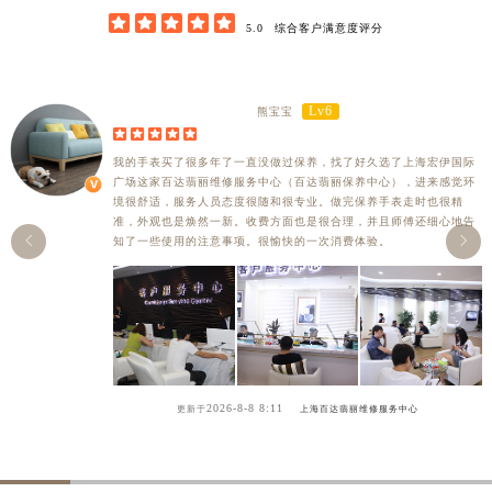





5.0
综合客户满意度评分
Lv6
熊宝宝





我的手表买了很多年了一直没做过保养，找了好久选了上海宏伊国际
广场这家百达翡丽维修服务中心（百达翡丽保养中心），进来感觉环
境很舒适，服务人员态度很随和很专业。做完保养手表走时也很精
准，外观也是焕然一新。收费方面也是很合理，并且师傅还细心地告


知了一些使用的注意事项。很愉快的一次消费体验。
2026-8-8 8:11
更新于
上海百达翡丽维修服务中心