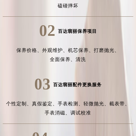
磕碰摔坏
02
百达翡丽保养项目
保养价格、
外观维护、
机芯保养、
打磨抛光、
全面保养、
清洗
03
百达翡丽配件更换服务
个性定制、
真假鉴定、
手表检测、
轻微抛光、
截表带、
手表消磁、
调试校准