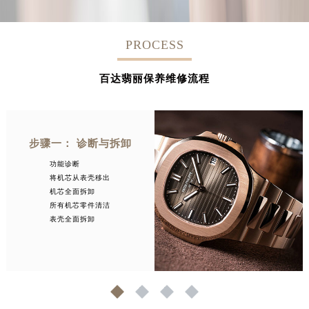
PROCESS
百达翡丽保养维修流程
步骤一： 诊断与拆卸
功能诊断
将机芯从表壳移出
机芯全面拆卸
所有机芯零件清洁
表壳全面拆卸
1
2
3
4