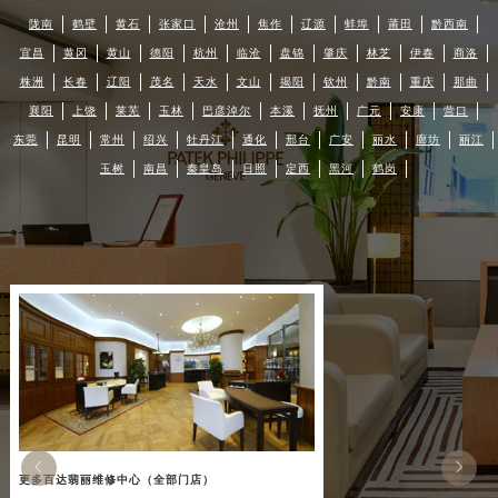
陇南
鹤壁
黄石
张家口
沧州
焦作
辽源
蚌埠
莆田
黔西南
宜昌
黄冈
黄山
德阳
杭州
临沧
盘锦
肇庆
林芝
伊春
商洛
株洲
长春
辽阳
茂名
天水
文山
揭阳
钦州
黔南
重庆
那曲
襄阳
上饶
莱芜
玉林
巴彦淖尔
本溪
抚州
广元
安康
营口
东莞
昆明
常州
绍兴
牡丹江
通化
邢台
广安
丽水
廊坊
丽江
玉树
南昌
秦皇岛
日照
定西
黑河
鹤岗


更多百达翡丽维修中心（全部门店）