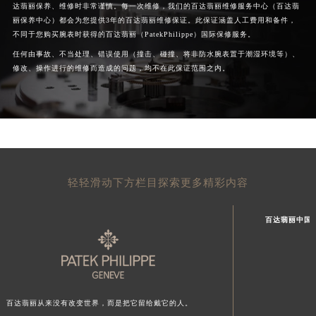
达翡丽保养、维修时非常谨慎。每一次维修，我们的百达翡丽维修服务中心（百达翡
丽保养中心）都会为您提供3年的百达翡丽维修保证。此保证涵盖人工费用和备件，
不同于您购买腕表时获得的百达翡丽（PatekPhilippe）国际保修服务。
任何由事故、不当处理、错误使用（撞击、碰撞、将非防水腕表置于潮湿环境等）、
修改、操作进行的维修而造成的问题，均不在此保证范围之内。
轻轻滑动下方栏目探索更多精彩内容
百达翡丽中国
百达翡丽从来没有改变世界，而是把它留给戴它的人。