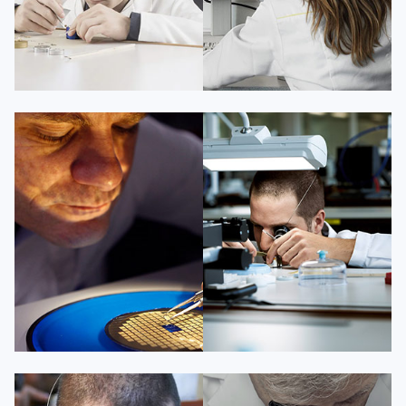
凯罗尔·切尔西
达芙妮·克劳迪娅
资深百达翡丽技师
资深百达翡丽技师
是百达翡丽维修服务中心
是百达翡丽维修服务中心
(百达翡丽保养中心)
(百达翡丽保养中心)
的高级技师之一
的高级技师之一
Beijing PatekPhilippe Maintain
Shanghai PatekPhilippe Maintain
center
center


百达翡丽维修
百达翡丽维修
杰登·奥斯卡里昂
查尔斯·彼得艾伯特