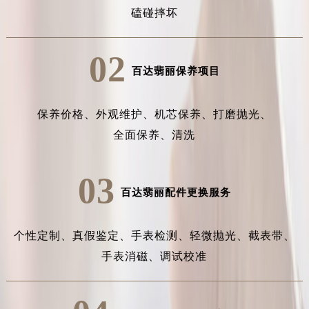
磕碰摔坏
02
百达翡丽保养项目
保养价格、
外观维护、
机芯保养、
打磨抛光、
全面保养、
清洗
03
百达翡丽配件更换服务
个性定制、
真假鉴定、
手表检测、
轻微抛光、
截表带、
手表消磁、
调试校准