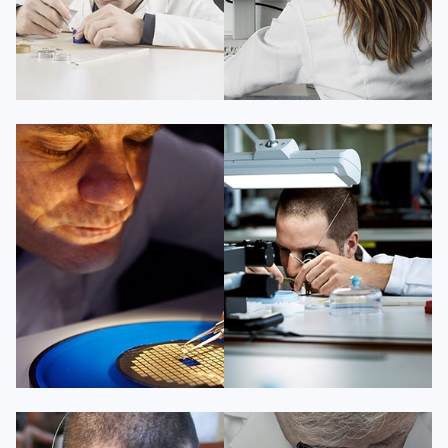
凯罗尔·切尔西
达芙妮·克劳迪娅
资深百达翡丽技师
资深百达翡丽技师
是百达翡丽维修服务中心
是百达翡丽维修服务中心
(百达翡丽保养中心)
(百达翡丽保养中心)
的高级技师之一
的高级技师之一
Beijing PatekPhilippe Maintain
Shanghai PatekPhilippe Maintain
center
center


百达翡丽维修
百达翡丽维修
杰登·奥斯卡里昂
查尔斯·彼得艾伯特