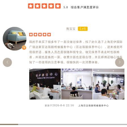





5.0
综合客户满意度评分
Lv6
熊宝宝





我的手表买了很多年了一直没做过保养，找了好久选了上海宏伊国际
广场这家百达翡丽维修服务中心（百达翡丽保养中心），进来感觉环
境很舒适，服务人员态度很随和很专业。做完保养手表走时也很精
准，外观也是焕然一新。收费方面也是很合理，并且师傅还细心地告


知了一些使用的注意事项。很愉快的一次消费体验。
2026-8-6 22:16
更新于
上海百达翡丽维修服务中心