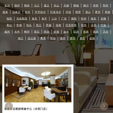
长沙
德州
鹤岗
九江
遵义
舟山
无锡
聊城
铜川
阜阳
荆州
酒泉
石家庄
焦作
齐齐哈尔
巴彦淖尔
河池
鹤壁
眉山
衢州
那曲
海西
克孜勒苏
南充
南平
三沙
广安
揭阳
忻州
海东
安顺
黄山
常德
包头
怒江
恩施
淮南
巴音郭楞
贺州
滨州
宁波
扬州
永州
郴州
黄石
阿坝
甘南
金华
绍兴
海南
衡水
天水
海口
连云港
鹰潭
长治
徐州
黄冈
廊坊
盘锦


更多百达翡丽维修中心（全部门店）