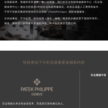
达翡丽保养、维修时非常谨慎。每一次维修，我们的百达翡丽维修服务中心（百达翡
丽保养中心）都会为您提供3年的百达翡丽维修保证。此保证涵盖人工费用和备件，
不同于您购买腕表时获得的百达翡丽（PatekPhilippe）国际保修服务。
任何由事故、不当处理、错误使用（撞击、碰撞、将非防水腕表置于潮湿环境等）、
修改、操作进行的维修而造成的问题，均不在此保证范围之内。
轻轻滑动下方栏目探索更多精彩内容
百达翡丽中国
百达翡丽从来没有改变世界，而是把它留给戴它的人。