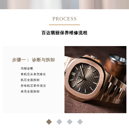
PROCESS
百达翡丽保养维修流程
步骤一： 诊断与拆卸
功能诊断
将机芯从表壳移出
机芯全面拆卸
所有机芯零件清洁
表壳全面拆卸
1
2
3
4