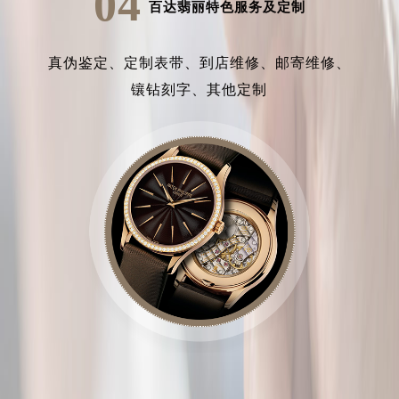
04
百达翡丽特色服务及定制
真伪鉴定、
定制表带、
到店维修、
邮寄维修、
镶钻刻字、
其他定制
中心介绍
联系我们