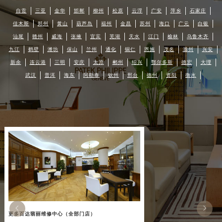
自贡
三亚
金华
邯郸
柳州
松原
云浮
广安
萍乡
石家庄
佳木斯
郑州
黄山
葫芦岛
福州
金昌
苏州
海口
广元
白银
汕尾
赣州
威海
张掖
宜宾
芜湖
天水
江门
榆林
乌鲁木齐
九江
鹤壁
潍坊
保山
兰州
通化
铜仁
恩施
茂名
滁州
兴安
新余
连云港
三明
安庆
太原
郴州
绍兴
鄂尔多斯
德宏
大理
武汉
普洱
海东
阿勒泰
钦州
邢台
德州
资阳
衡水


更多百达翡丽维修中心（全部门店）