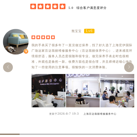





5.0
综合客户满意度评分
Lv6
熊宝宝





我的手表买了很多年了一直没做过保养，找了好久选了上海宏伊国际
广场这家百达翡丽维修服务中心（百达翡丽保养中心），进来感觉环
境很舒适，服务人员态度很随和很专业。做完保养手表走时也很精
准，外观也是焕然一新。收费方面也是很合理，并且师傅还细心地告


知了一些使用的注意事项。很愉快的一次消费体验。
2026-8-7 19:3
更新于
上海百达翡丽维修服务中心