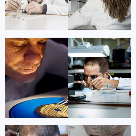
凯罗尔·切尔西
达芙妮·克劳迪娅
资深百达翡丽技师
资深百达翡丽技师
是百达翡丽维修服务中心
是百达翡丽维修服务中心
(百达翡丽保养中心)
(百达翡丽保养中心)
的高级技师之一
的高级技师之一
Beijing PatekPhilippe Maintain
Shanghai PatekPhilippe Maintain
center
center


百达翡丽维修
百达翡丽维修
杰登·奥斯卡里昂
查尔斯·彼得艾伯特