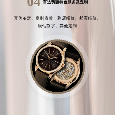
04
百达翡丽特色服务及定制
真伪鉴定、
定制表带、
到店维修、
邮寄维修、
镶钻刻字、
其他定制
中心介绍
联系我们