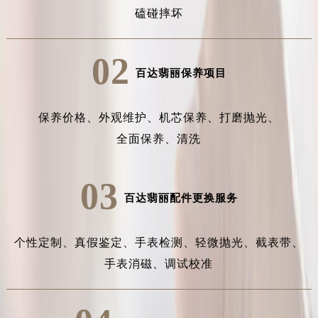
磕碰摔坏
02
百达翡丽保养项目
保养价格、
外观维护、
机芯保养、
打磨抛光、
全面保养、
清洗
03
百达翡丽配件更换服务
个性定制、
真假鉴定、
手表检测、
轻微抛光、
截表带、
手表消磁、
调试校准