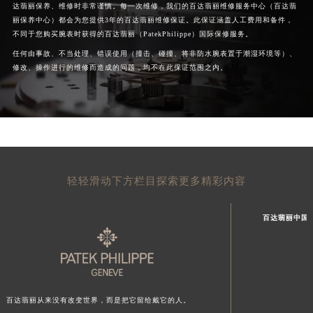
达翡丽保养、维修时非常谨慎。每一次维修，我们的百达翡丽维修服务中心（百达翡
丽保养中心）都会为您提供3年的百达翡丽维修保证。此保证涵盖人工费用和备件，
不同于您购买腕表时获得的百达翡丽（PatekPhilippe）国际保修服务。
任何由事故、不当处理、错误使用（撞击、碰撞、将非防水腕表置于潮湿环境等）、
修改、操作进行的维修而造成的问题，均不在此保证范围之内。
轻轻滑动下方栏目探索更多精彩内容
百达翡丽中国
百达翡丽从来没有改变世界，而是把它留给戴它的人。