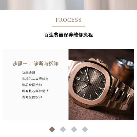
PROCESS
百达翡丽保养维修流程
步骤一： 诊断与拆卸
功能诊断
将机芯从表壳移出
机芯全面拆卸
所有机芯零件清洁
表壳全面拆卸
1
2
3
4