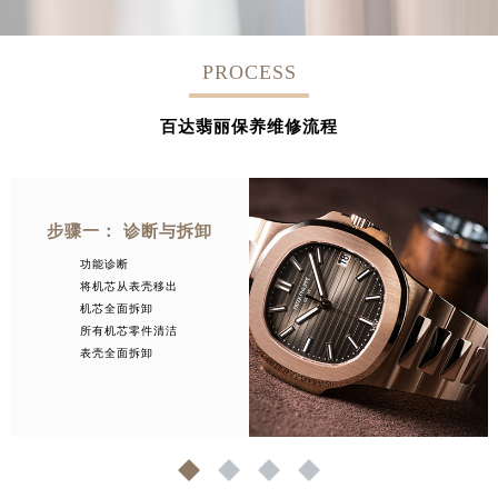
PROCESS
百达翡丽保养维修流程
步骤一： 诊断与拆卸
功能诊断
将机芯从表壳移出
机芯全面拆卸
所有机芯零件清洁
表壳全面拆卸
1
2
3
4