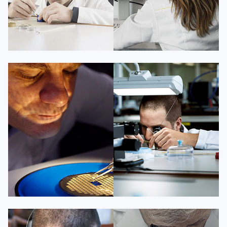
凯罗尔·切尔西
达芙妮·克劳迪娅
资深百达翡丽技师
资深百达翡丽技师
是百达翡丽维修服务中心
是百达翡丽维修服务中心
(百达翡丽保养中心)
(百达翡丽保养中心)
的高级技师之一
的高级技师之一
Beijing PatekPhilippe Maintain
Shanghai PatekPhilippe Maintain
center
center


百达翡丽维修
百达翡丽维修
杰登·奥斯卡里昂
查尔斯·彼得艾伯特