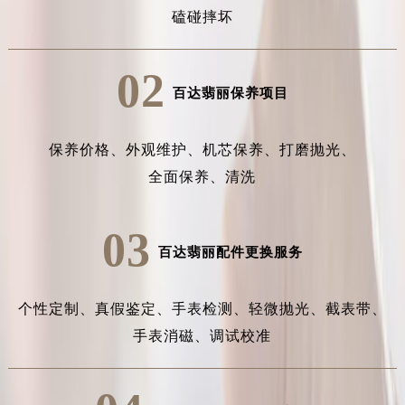
磕碰摔坏
02
百达翡丽保养项目
保养价格、
外观维护、
机芯保养、
打磨抛光、
全面保养、
清洗
03
百达翡丽配件更换服务
个性定制、
真假鉴定、
手表检测、
轻微抛光、
截表带、
手表消磁、
调试校准