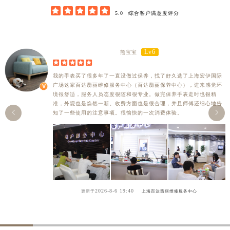





5.0
综合客户满意度评分
Lv6
熊宝宝





我的手表买了很多年了一直没做过保养，找了好久选了上海宏伊国际
广场这家百达翡丽维修服务中心（百达翡丽保养中心），进来感觉环
境很舒适，服务人员态度很随和很专业。做完保养手表走时也很精
准，外观也是焕然一新。收费方面也是很合理，并且师傅还细心地告


知了一些使用的注意事项。很愉快的一次消费体验。
2026-8-6 19:40
更新于
上海百达翡丽维修服务中心