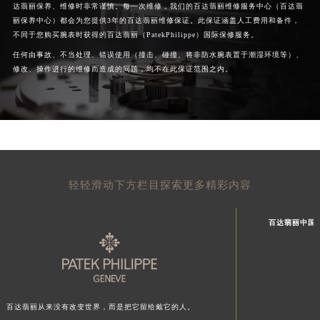
达翡丽保养、维修时非常谨慎。每一次维修，我们的百达翡丽维修服务中心（百达翡
丽保养中心）都会为您提供3年的百达翡丽维修保证。此保证涵盖人工费用和备件，
不同于您购买腕表时获得的百达翡丽（PatekPhilippe）国际保修服务。
任何由事故、不当处理、错误使用（撞击、碰撞、将非防水腕表置于潮湿环境等）、
修改、操作进行的维修而造成的问题，均不在此保证范围之内。
轻轻滑动下方栏目探索更多精彩内容
百达翡丽中国
百达翡丽从来没有改变世界，而是把它留给戴它的人。