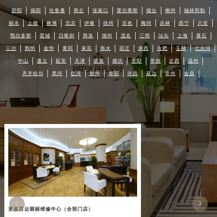
邵阳
揭阳
吐鲁番
商丘
张家口
霍尔果斯
烟台
柳州
锡林郭勒
丽水
上饶
株洲
北京
伊春
徐州
百色
梅州
吉林
西宁
六安
鄂尔多斯
晋城
日喀则
商洛
湖州
茂名
三明
汕头
上海
黄石
三沙
荆州
金华
黄冈
来宾
衡水
宿迁
湘西
合肥
玉林
七台河
中山
遵义
延安
天津
酒泉
廊坊
贵阳
常德
定西
温州
齐齐哈尔
黑河
红河
抚州
阜阳
许昌
延边
常州
金昌


更多百达翡丽维修中心（全部门店）