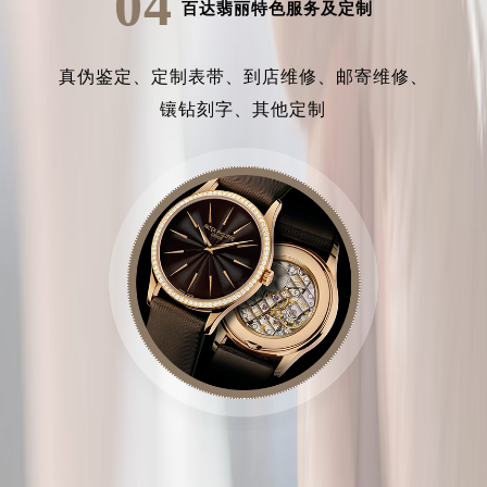
04
百达翡丽特色服务及定制
真伪鉴定、
定制表带、
到店维修、
邮寄维修、
镶钻刻字、
其他定制
中心介绍
联系我们