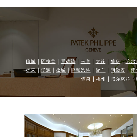
聊城
阿拉善
景德镇
来宾
大连
肇庆
哈尔
德宏
辽源
盐城
呼和浩特
遂宁
阿勒泰
萍
酒泉
梅州
博尔塔拉