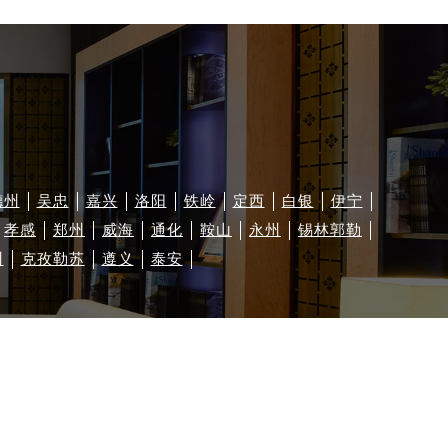
德州
吴忠
嘉兴
洛阳
铁岭
定西
白银
伊宁
孝感
郑州
威海
通化
鞍山
永州
锡林郭勒
州
克孜勒苏
遵义
泰安