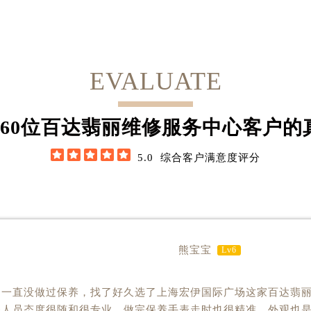
EVALUATE
52
位百达翡丽维修服务中心客户的





5.0
综合客户满意度评分
熊宝宝
Lv6
了一直没做过保养，找了好久选了上海宏伊国际广场这家百达翡
务人员态度很随和很专业。做完保养手表走时也很精准，外观也