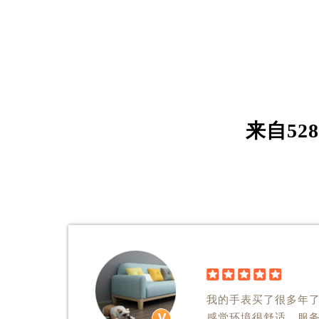
来自
628





我的手表买了很多年
感觉环境很舒适，服