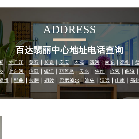
ADDRESS
百达翡丽中心地址电话查询
滨
牡丹江
黄石
长春
安庆
本溪
漯河
南充
亳州
乡
七台河
信阳
镇江
葫芦岛
天水
焦作
哈密
临汾
赣州
那曲
拉萨
铜陵
巴彦淖尔
汕头
清远
山南
鄂