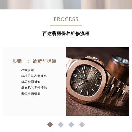
PROCESS
百达翡丽保养维修流程
步骤一： 诊断与拆卸
功能诊断
将机芯从表壳移出
机芯全面拆卸
所有机芯零件清洁
表壳全面拆卸
1
2
3
4