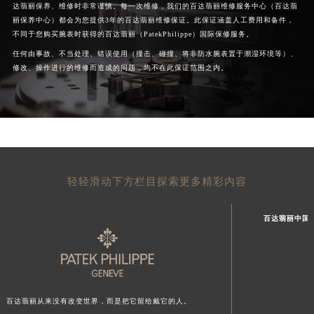
达翡丽保养、维修时非常谨慎。每一次维修，我们的百达翡丽维修服务中心（百达翡
丽保养中心）都会为您提供3年的百达翡丽维修保证。此保证涵盖人工费用和备件，
不同于您购买腕表时获得的百达翡丽（PatekPhilippe）国际保修服务。
任何由事故、不当处理、错误使用（撞击、碰撞、将非防水腕表置于潮湿环境等）、
修改、操作进行的维修而造成的问题，均不在此保证范围之内。
轻轻滑动下方栏目探索更多精彩内容
百达翡丽中国
百达翡丽从来没有改变世界，而是把它留给戴它的人。