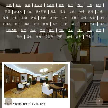
商洛
曲靖
珠海
七台河
黔西南
鹰潭
铜仁
湖州
北海
韶关
许昌
黔东南
林芝
锡林郭勒
商丘
贵港
甘南
永州
菏泽
广州
漳州
开封
文山
运城
安康
连云港
三明
玉林
滨州
铁岭
阿里
哈尔滨
荆门
山南
周口
固原
嘉兴
三亚
遂宁
江门
郑州
绍兴
鄂尔多斯
吴忠
新余
宁波
南阳
庆阳
娄底
四平
太原
南充
滁州
茂名
海南
秦皇岛
和田
杭州
苏州
怀化


更多百达翡丽维修中心（全部门店）