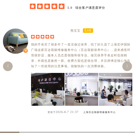





5.0
综合客户满意度评分
Lv6
熊宝宝





我的手表买了很多年了一直没做过保养，找了好久选了上海宏伊国际
广场这家百达翡丽维修服务中心（百达翡丽保养中心），进来感觉环
境很舒适，服务人员态度很随和很专业。做完保养手表走时也很精
准，外观也是焕然一新。收费方面也是很合理，并且师傅还细心地告


知了一些使用的注意事项。很愉快的一次消费体验。
2026-8-7 21:37
更新于
上海百达翡丽维修服务中心