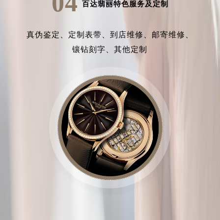
04
百达翡丽特色服务及定制
真伪鉴定、
定制表带、
到店维修、
邮寄维修、
镶钻刻字、
其他定制
中心介绍
联系我们