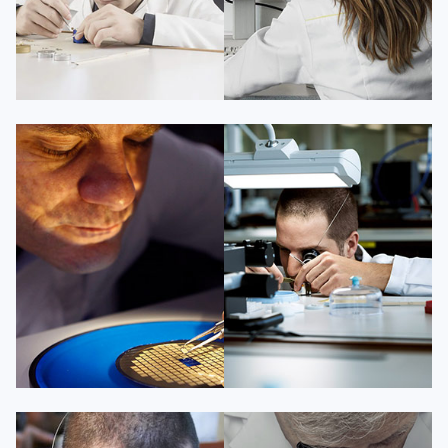
凯罗尔·切尔西
达芙妮·克劳迪娅
资深百达翡丽技师
资深百达翡丽技师
是百达翡丽维修服务中心
是百达翡丽维修服务中心
(百达翡丽保养中心)
(百达翡丽保养中心)
的高级技师之一
的高级技师之一
Beijing PatekPhilippe Maintain
Shanghai PatekPhilippe Maintain
center
center


百达翡丽维修
百达翡丽维修
杰登·奥斯卡里昂
查尔斯·彼得艾伯特