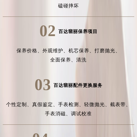
磕碰摔坏
02
百达翡丽保养项目
保养价格、
外观维护、
机芯保养、
打磨抛光、
全面保养、
清洗
03
百达翡丽配件更换服务
个性定制、
真假鉴定、
手表检测、
轻微抛光、
截表带、
手表消磁、
调试校准