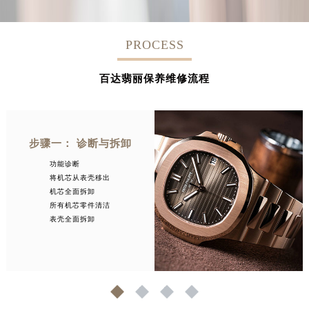
PROCESS
百达翡丽保养维修流程
步骤一： 诊断与拆卸
功能诊断
将机芯从表壳移出
机芯全面拆卸
所有机芯零件清洁
表壳全面拆卸
1
2
3
4