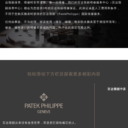
达翡丽保养、维修时非常谨慎。每一次维修，我们的百达翡丽维修服务中心（百达翡
丽保养中心）都会为您提供3年的百达翡丽维修保证。此保证涵盖人工费用和备件，
不同于您购买腕表时获得的百达翡丽（PatekPhilippe）国际保修服务。
任何由事故、不当处理、错误使用（撞击、碰撞、将非防水腕表置于潮湿环境等）、
修改、操作进行的维修而造成的问题，均不在此保证范围之内。
轻轻滑动下方栏目探索更多精彩内容
百达翡丽中国
百达翡丽从来没有改变世界，而是把它留给戴它的人。