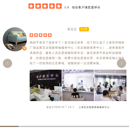





5.0
综合客户满意度评分
Lv6
熊宝宝





我的手表买了很多年了一直没做过保养，找了好久选了上海宏伊国际
广场这家百达翡丽维修服务中心（百达翡丽保养中心），进来感觉环
境很舒适，服务人员态度很随和很专业。做完保养手表走时也很精
准，外观也是焕然一新。收费方面也是很合理，并且师傅还细心地告


知了一些使用的注意事项。很愉快的一次消费体验。
2026-8-7 16:1
更新于
上海百达翡丽维修服务中心