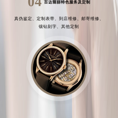
04
百达翡丽特色服务及定制
真伪鉴定、
定制表带、
到店维修、
邮寄维修、
镶钻刻字、
其他定制
中心介绍
联系我们