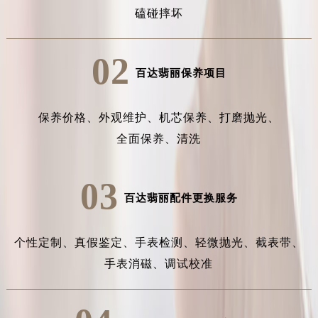
磕碰摔坏
02
百达翡丽保养项目
保养价格、
外观维护、
机芯保养、
打磨抛光、
全面保养、
清洗
03
百达翡丽配件更换服务
个性定制、
真假鉴定、
手表检测、
轻微抛光、
截表带、
手表消磁、
调试校准