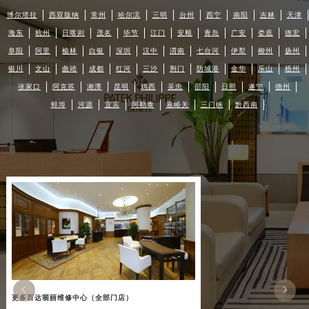
博尔塔拉
西双版纳
常州
哈尔滨
三明
台州
西宁
南阳
吉林
天津
海东
杭州
日喀则
茂名
毕节
江门
安顺
青岛
广安
娄底
德宏
阜阳
阿里
榆林
白银
深圳
汉中
渭南
七台河
伊犁
柳州
扬州
银川
文山
曲靖
成都
红河
三沙
荆门
防城港
金华
乐山
梧州
张家口
阿克苏
湘潭
昆明
鸡西
吴忠
邵阳
日照
遂宁
德州
蚌埠
河源
宜宾
阿勒泰
嘉峪关
三门峡
黔西南


更多百达翡丽维修中心（全部门店）