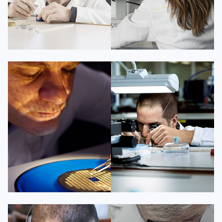
凯罗尔·切尔西
达芙妮·克劳迪娅
资深百达翡丽技师
资深百达翡丽技师
是百达翡丽维修服务中心
是百达翡丽维修服务中心
(百达翡丽保养中心)
(百达翡丽保养中心)
的高级技师之一
的高级技师之一
Beijing PatekPhilippe Maintain
Shanghai PatekPhilippe Maintain
center
center


百达翡丽维修
百达翡丽维修
杰登·奥斯卡里昂
查尔斯·彼得艾伯特