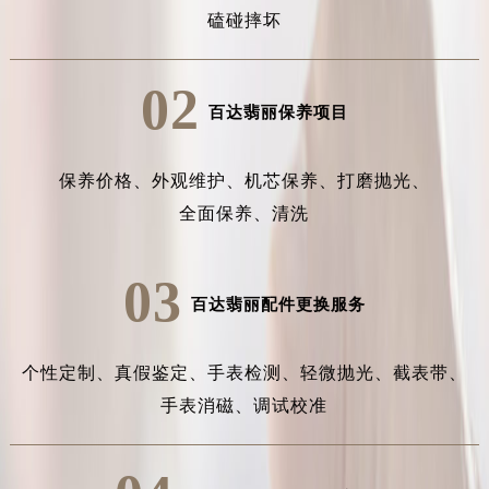
磕碰摔坏
02
百达翡丽保养项目
保养价格、
外观维护、
机芯保养、
打磨抛光、
全面保养、
清洗
03
百达翡丽配件更换服务
个性定制、
真假鉴定、
手表检测、
轻微抛光、
截表带、
手表消磁、
调试校准