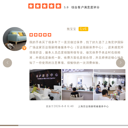





5.0
综合客户满意度评分
Lv6
熊宝宝





我的手表买了很多年了一直没做过保养，找了好久选了上海宏伊国际
广场这家百达翡丽维修服务中心（百达翡丽保养中心），进来感觉环
境很舒适，服务人员态度很随和很专业。做完保养手表走时也很精
准，外观也是焕然一新。收费方面也是很合理，并且师傅还细心地告


知了一些使用的注意事项。很愉快的一次消费体验。
2026-8-8 6:40
更新于
上海百达翡丽维修服务中心