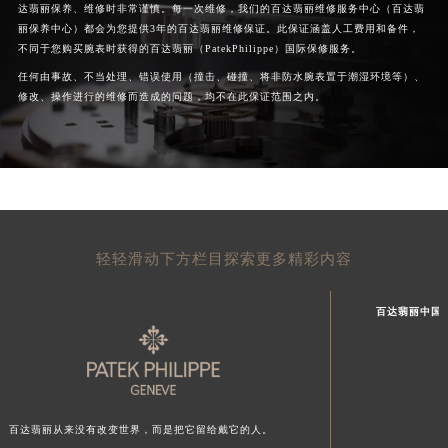
达翡丽保养、维修时非常谨慎。每一次维修，我们的百达翡丽维修服务中心（百达翡
丽保养中心）都会为您提供3年的百达翡丽维修保证。此保证涵盖人工费用和备件，
不同于您购买腕表时获得的百达翡丽（PatekPhilippe）国际保修服务。
任何由事故、不当处理、错误使用（撞击、碰撞、将非防水腕表置于潮湿环境等）、
修改、操作进行的维修而造成的问题，均不在此保证范围之内。
轻轻滑动下方栏目探索更多精彩内容
百达翡丽中国
百达翡丽从来没有改变世界，而是把它留给戴它的人。