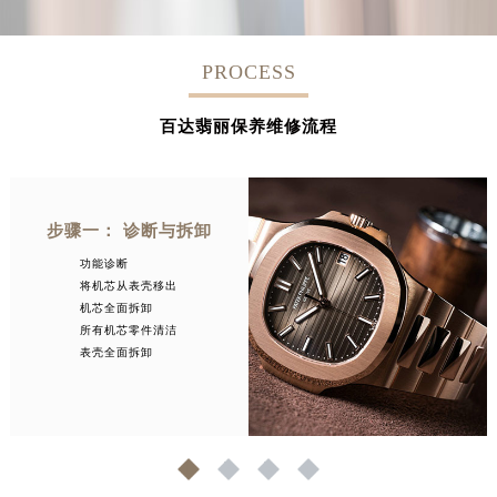
PROCESS
百达翡丽保养维修流程
步骤一： 诊断与拆卸
功能诊断
将机芯从表壳移出
机芯全面拆卸
所有机芯零件清洁
表壳全面拆卸
1
2
3
4