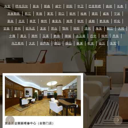
兴安
呼伦贝尔
新乡
那曲
咸宁
邵阳
中卫
巴音郭楞
曲靖
长春
克孜勒苏
怒江
常德
莱芜
营口
抚州
桂林
莆田
威海
宁波
新余
北京
林芝
柳州
秦皇岛
湘潭
钦州
成都
黔东南
怀化
甘孜
苏州
驻马店
龙岩
邢台
鄂州
朝阳
漳州
海东
丽江
大同
十堰
遵义
潮州
玉溪
黔南
聊城
连云港
巴中
徐州
丹东
乌兰察布
大庆
葫芦岛
唐山
保山
株洲
蚌埠
临沂
东莞


更多百达翡丽维修中心（全部门店）