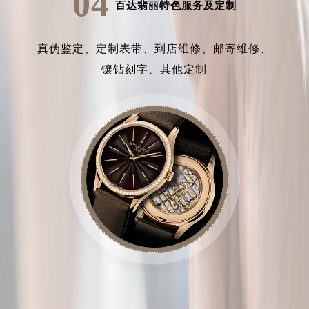
04
百达翡丽特色服务及定制
真伪鉴定、
定制表带、
到店维修、
邮寄维修、
镶钻刻字、
其他定制
中心介绍
联系我们