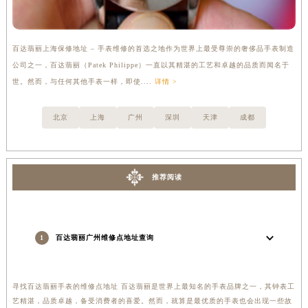
百达翡丽上海保修地址 – 手表维修的首选之地作为世界上最受尊崇的奢侈品手表制造
百
公司之一，百达翡丽（Patek Philippe）一直以其精湛的工艺和卓越的品质而闻名于
用
世。然而，与任何其他手表一样，即使....
详情 >
的
北京
上海
广州
深圳
天津
成都
推荐阅读
1
百达翡丽广州维修点地址查询
寻找百达翡丽手表的维修点地址 百达翡丽是世界上最知名的手表品牌之一，其钟表工
艺精湛，品质卓越，备受消费者的喜爱。然而，就算是最优质的手表也会出现一些故