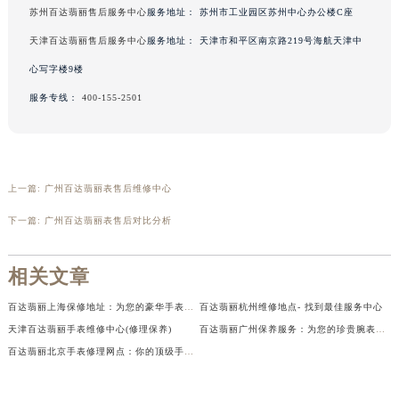
苏州百达翡丽售后服务中心
服务地址：
苏州市工业园区苏州中心办公楼C座
天津百达翡丽售后服务中心
服务地址：
天津市和平区南京路219号海航天津中
心写字楼9楼
服务专线：
400-155-2501
上一篇:
广州百达翡丽表售后维修中心
下一篇:
广州百达翡丽表售后对比分析
中心介绍
联系我们
相关文章
百达翡丽上海保修地址：为您的豪华手表提供维修保养服务
百达翡丽杭州维修地点- 找到最佳服务中心
天津百达翡丽手表维修中心(修理保养)
百达翡丽广州保养服务：为您的珍贵腕表提供卓越保护和维护
百达翡丽北京手表修理网点：你的顶级手表维修伙伴