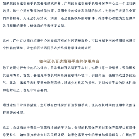
如果您的百达翡丽手表需要维修或保养，广州的百达翡丽手表维修保养中心是一个理想的
选择。该中心拥有资深的维修技师，采用专业的设备和先进的技术，为您的手表提供全面
的保养服务。无论是机芯清洗、润滑，还是更换损坏的零部件，维修中心都能为您提供高
效且精细的服务，确保您的手表恢复如新。
此外，广州百达翡丽维修中心还提供精准的时间调校服务，可以根据不同的使用情况进行
个性化的调整，让您的百达翡丽手表始终保持最佳走时表现。
如何延长百达翡丽手表的使用寿命
除了定期进行专业的机芯保养，日常佩戴百达翡丽手表时，也应注意一些细节，帮助延长
其使用寿命。首先，要避免手表长时间暴露在极端环境下，例如高温、强磁场或过多的湿
气。其次，佩戴手表时要避免剧烈震动，以减少对机芯的损伤。定期检查手表的防水性能
和密封状态，也是非常必要的。
通过这些日常保养措施，您可以有效地保护百达翡丽手表，使其在长时间的使用中依然保
持良好的性能。
总之，百达翡丽手表是一项值得珍藏的奢华品，合理的机芯保养和日常保养能够让它陪伴
您更长久，始终保持精准走时和美观外观。如果您需要专业的维修与保养服务，广州的百