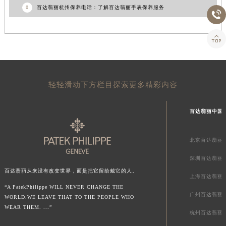
0
百达翡丽杭州保养电话：了解百达翡丽手表保养服务


轻轻滑动下方栏目探索更多精彩内容
百达翡丽中国
北京百达翡丽
深圳百达翡丽
百达翡丽从来没有改变世界，而是把它留给戴它的人。
上海百达翡丽
“A PatekPhilippe WILL NEVER CHANGE THE
广州百达翡丽
WORLD.WE LEAVE THAT TO THE PEOPLE WHO
WEAR THEM. ...”
杭州百达翡丽