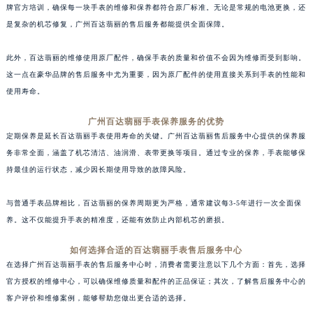
牌官方培训，确保每一块手表的维修和保养都符合原厂标准。无论是常规的电池更换，还
是复杂的机芯修复，广州百达翡丽的售后服务都能提供全面保障。
此外，百达翡丽的维修使用原厂配件，确保手表的质量和价值不会因为维修而受到影响。
这一点在豪华品牌的售后服务中尤为重要，因为原厂配件的使用直接关系到手表的性能和
使用寿命。
广州百达翡丽手表保养服务的优势
定期保养是延长百达翡丽手表使用寿命的关键。广州百达翡丽售后服务中心提供的保养服
务非常全面，涵盖了机芯清洁、油润滑、表带更换等项目。通过专业的保养，手表能够保
持最佳的运行状态，减少因长期使用导致的故障风险。
与普通手表品牌相比，百达翡丽的保养周期更为严格，通常建议每3-5年进行一次全面保
养。这不仅能提升手表的精准度，还能有效防止内部机芯的磨损。
如何选择合适的百达翡丽手表售后服务中心
在选择广州百达翡丽手表的售后服务中心时，消费者需要注意以下几个方面：首先，选择
官方授权的维修中心，可以确保维修质量和配件的正品保证；其次，了解售后服务中心的
客户评价和维修案例，能够帮助您做出更合适的选择。