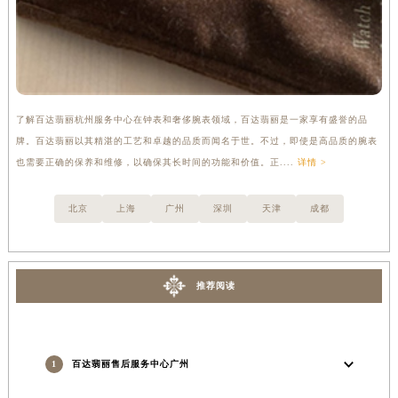
了解百达翡丽杭州服务中心在钟表和奢侈腕表领域，百达翡丽是一家享有盛誉的品
专
牌。百达翡丽以其精湛的工艺和卓越的品质而闻名于世。不过，即使是高品质的腕表
翡
也需要正确的保养和维修，以确保其长时间的功能和价值。正....
详情 >
家
北京
上海
广州
深圳
天津
成都
推荐阅读
1
百达翡丽售后服务中心广州