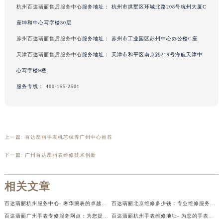
杭州百达翡丽售后服务中心
服务地址：
杭州市拱墅区环城北路208号杭州大厦C
座坤和中心写字楼30层
苏州百达翡丽售后服务中心
服务地址：
苏州市工业园区苏州中心办公楼C座
天津百达翡丽售后服务中心
服务地址：
天津市和平区南京路219号海航天津中
心写字楼9楼
服务专线：
400-155-2501
上一篇:
百达翡丽手表机芯保养广州中心推荐
下一篇:
广州百达翡丽表维修技术创新
中心介绍
联系我们
相关文章
百达翡丽杭州服务中心- 奢华腕表的卓越维修服务
百达翡丽北京维修多少钱：专业维修服务与费用解析
百达翡丽广州手表专修服务网点：为您提供最专业的手表维修服务
百达翡丽杭州手表维修地址- 为您的手表寻找最佳修理位置