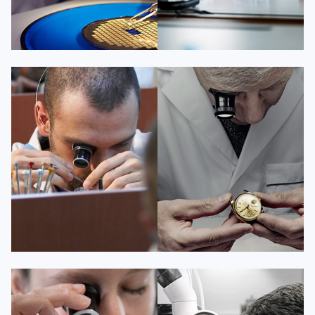


百达翡丽维修
百达翡丽维修
艾德琳·亚历桑德拉
艾莉森·安吉莉亚
资深百达翡丽技师
资深百达翡丽技师
是百达翡丽维修服务中心
是百达翡丽维修服务中心
(百达翡丽保养中心)
(百达翡丽保养中心)
的高级技师之一
的高级技师之一
Guangzhou PatekPhilippe Maintain
Shenzhen PatekPhilippe Maintain
center
center


百达翡丽维修
深圳百达翡丽维修
安尼塔·阿普里尔
贝亚特·布兰奇
资深百达翡丽技师
资深百达翡丽技师