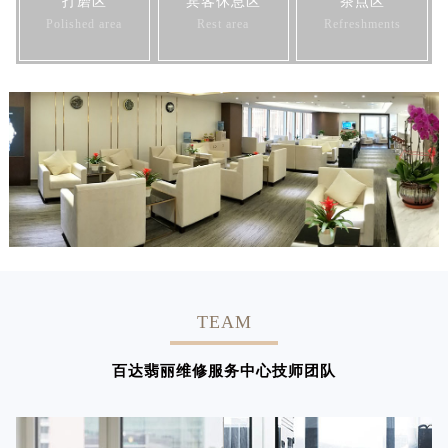
打磨区
宾客休息区
茶点区
Polished area
Rest area
Refreshments
中心介绍
联系我们
TEAM
百达翡丽维修服务中心技师团队