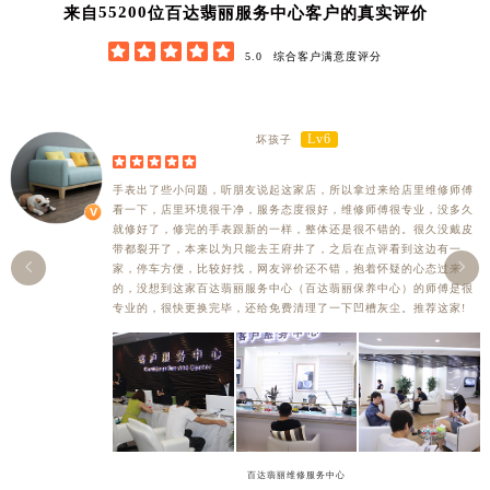
62852
来自
位百达翡丽服务中心客户的真实评价





5.0
综合客户满意度评分
Lv6
坏孩子





手表出了些小问题，听朋友说起这家店，所以拿过来给店里维修师傅
看一下，店里环境很干净，服务态度很好，维修师傅很专业，没多久
就修好了，修完的手表跟新的一样，整体还是很不错的。很久没戴皮
带都裂开了，本来以为只能去王府井了，之后在点评看到这边有一


家，停车方便，比较好找，网友评价还不错，抱着怀疑的心态过来
的，没想到这家百达翡丽服务中心（百达翡丽保养中心）的师傅是很
专业的，很快更换完毕，还给免费清理了一下凹槽灰尘。推荐这家!
百达翡丽维修服务中心