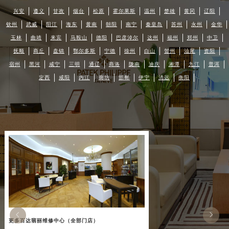
兴安
遵义
甘孜
烟台
松原
霍尔果斯
温州
楚雄
黄冈
辽阳
钦州
武威
阳江
海东
黄南
朝阳
南宁
秦皇岛
苏州
永州
金华
玉林
曲靖
来宾
马鞍山
德阳
巴彦淖尔
达州
福州
郑州
中卫
抚顺
商丘
盘锦
鄂尔多斯
宁德
徐州
白山
贺州
汕尾
资阳
宿州
黑河
咸宁
三明
通辽
商洛
陇南
迪庆
湘潭
九江
普洱
定西
咸阳
内江
廊坊
邯郸
伊宁
清远
衡阳


更多百达翡丽维修中心（全部门店）