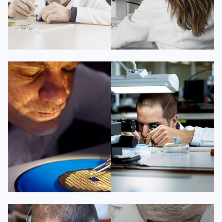
凯罗尔·切尔西
达芙妮·克劳迪娅
资深百达翡丽技师
资深百达翡丽技师
是百达翡丽维修服务中心
是百达翡丽维修服务中心
(百达翡丽保养中心)
(百达翡丽保养中心)
的高级技师之一
的高级技师之一
Beijing PatekPhilippe Maintain
Shanghai PatekPhilippe Maintain
center
center


百达翡丽维修
百达翡丽维修
杰登·奥斯卡里昂
查尔斯·彼得艾伯特