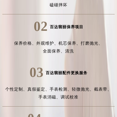
磕碰摔坏
02
百达翡丽保养项目
保养价格、
外观维护、
机芯保养、
打磨抛光、
全面保养、
清洗
03
百达翡丽配件更换服务
个性定制、
真假鉴定、
手表检测、
轻微抛光、
截表带、
手表消磁、
调试校准