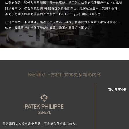
达翡丽保养、维修时非常谨慎。每一次维修，我们的百达翡丽维修服务中心（百达翡
丽保养中心）都会为您提供3年的百达翡丽维修保证。此保证涵盖人工费用和备件，
不同于您购买腕表时获得的百达翡丽（PatekPhilippe）国际保修服务。
任何由事故、不当处理、错误使用（撞击、碰撞、将非防水腕表置于潮湿环境等）、
修改、操作进行的维修而造成的问题，均不在此保证范围之内。
轻轻滑动下方栏目探索更多精彩内容
百达翡丽中国
百达翡丽从来没有改变世界，而是把它留给戴它的人。