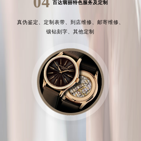
04
百达翡丽特色服务及定制
真伪鉴定、
定制表带、
到店维修、
邮寄维修、
镶钻刻字、
其他定制
中心介绍
联系我们