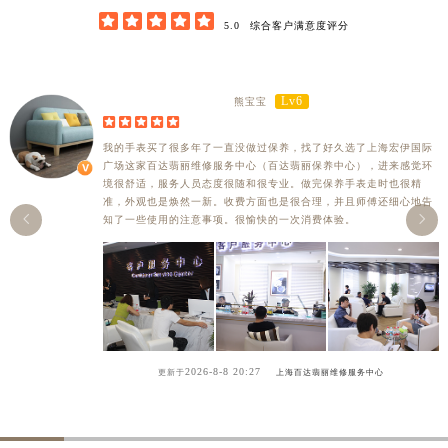





5.0
综合客户满意度评分
Lv6
熊宝宝





我的手表买了很多年了一直没做过保养，找了好久选了上海宏伊国际
广场这家百达翡丽维修服务中心（百达翡丽保养中心），进来感觉环
境很舒适，服务人员态度很随和很专业。做完保养手表走时也很精
准，外观也是焕然一新。收费方面也是很合理，并且师傅还细心地告


知了一些使用的注意事项。很愉快的一次消费体验。
2026-8-8 20:27
更新于
上海百达翡丽维修服务中心