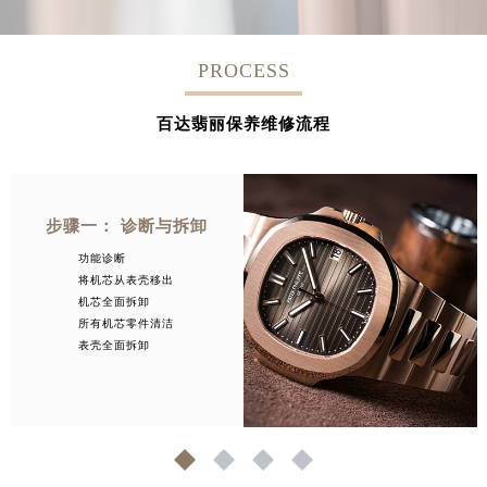
PROCESS
百达翡丽保养维修流程
步骤一： 诊断与拆卸
功能诊断
将机芯从表壳移出
机芯全面拆卸
所有机芯零件清洁
表壳全面拆卸
1
2
3
4