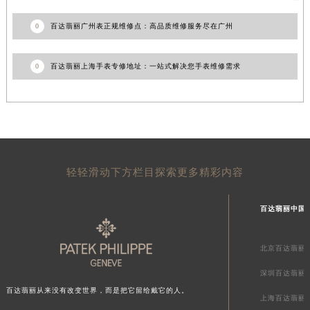
0
百达翡丽广州表正规维修点：高品质维修服务尽在广州
0
百达翡丽上海手表专修地址：一站式解决您手表维修需求
轻轻滑动下方栏目探索更多精彩内容
百达翡丽中国
北京百达翡丽
深圳百达翡丽
百达翡丽从来没有改变世界，而是把它留给戴它的人。
上海百达翡丽