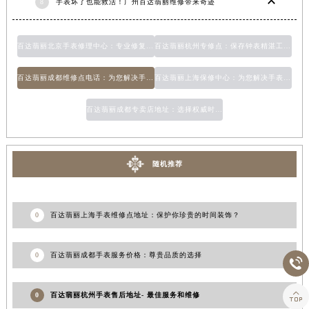
8
手表坏了也能救活！广州百达翡丽维修带来奇迹
百达翡丽北京手表修理中心：专业修复您珍贵的手表
百达翡丽杭州专修点：保存钟表精湛工艺的维修中心
百达翡丽成都维修点电话：为您解决手表维修问题的完美选择
百达翡丽上海保修中心：为您解决手表维修问题的首选
百达翡丽成都专卖店地址：选择权威时间的最佳地点
随机推荐
0
百达翡丽上海手表维修点地址：保护你珍贵的时间装饰？
0
百达翡丽成都手表服务价格：尊贵品质的选择


0
百达翡丽杭州手表售后地址- 最佳服务和维修