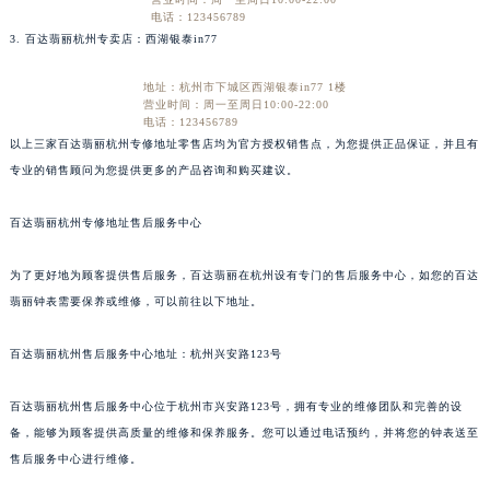
电话：123456789
3. 百达翡丽杭州专卖店：西湖银泰in77
地址：杭州市下城区西湖银泰in77 1楼
营业时间：周一至周日10:00-22:00
电话：123456789
以上三家百达翡丽杭州专修地址零售店均为官方授权销售点，为您提供正品保证，并且有
专业的销售顾问为您提供更多的产品咨询和购买建议。
百达翡丽杭州专修地址售后服务中心
为了更好地为顾客提供售后服务，百达翡丽在杭州设有专门的售后服务中心，如您的百达
翡丽钟表需要保养或维修，可以前往以下地址。
百达翡丽杭州售后服务中心地址：杭州兴安路123号
百达翡丽杭州售后服务中心位于杭州市兴安路123号，拥有专业的维修团队和完善的设
备，能够为顾客提供高质量的维修和保养服务。您可以通过电话预约，并将您的钟表送至
售后服务中心进行维修。