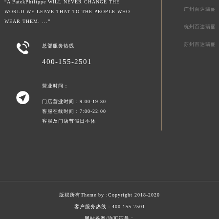
“A PatekPhilippe WILL NEVER CHANGE THE
广州百达翡丽
WORLD.WE LEAVE THAT TO THE PEOPLE WHO
WEAR THEM. ...”
杭州百达翡丽

苏州百达翡丽
总部服务热线
400-155-2501
营业时间：

门店营业时间：9:00-19:30
客服在线时间：7:00-22:00
客服及门店节假日不休
版权所有Theme by :
Copyright 2018-2020
客户服务热线：
400-155-2501
网站备案/许可证号：