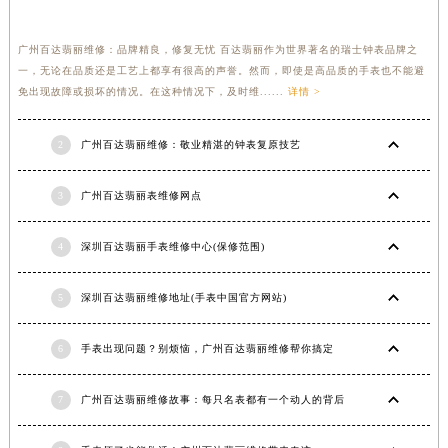
广州百达翡丽维修：品牌精良，修复无忧 百达翡丽作为世界著名的瑞士钟表品牌之
一，无论在品质还是工艺上都享有很高的声誉。然而，即使是高品质的手表也不能避
免出现故障或损坏的情况。在这种情况下，及时维......
详情 >
2
广州百达翡丽维修：敬业精湛的钟表复原技艺
3
广州百达翡丽表维修网点
4
深圳百达翡丽手表维修中心(保修范围)
5
深圳百达翡丽维修地址(手表中国官方网站)
6
手表出现问题？别烦恼，广州百达翡丽维修帮你搞定
7
广州百达翡丽维修故事：每只名表都有一个动人的背后