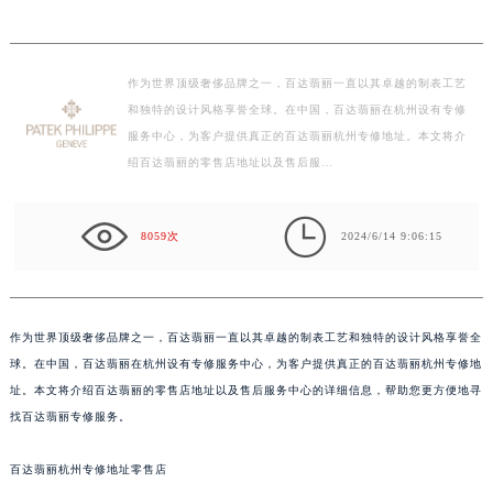
作为世界顶级奢侈品牌之一，百达翡丽一直以其卓越的制表工艺
和独特的设计风格享誉全球。在中国，百达翡丽在杭州设有专修
服务中心，为客户提供真正的百达翡丽杭州专修地址。本文将介
绍百达翡丽的零售店地址以及售后服…

8059次
2024/6/14 9:06:15
作为世界顶级奢侈品牌之一，百达翡丽一直以其卓越的制表工艺和独特的设计风格享誉全
球。在中国，百达翡丽在杭州设有专修服务中心，为客户提供真正的百达翡丽杭州专修地
址。本文将介绍百达翡丽的零售店地址以及售后服务中心的详细信息，帮助您更方便地寻
找百达翡丽专修服务。
百达翡丽杭州专修地址零售店