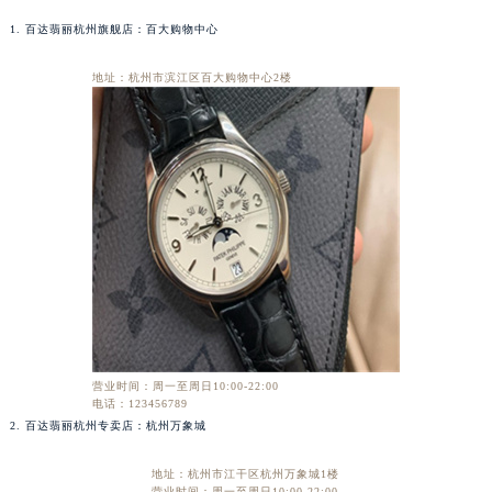
1. 百达翡丽杭州旗舰店：百大购物中心
地址：杭州市滨江区百大购物中心2楼
营业时间：周一至周日10:00-22:00
电话：123456789
2. 百达翡丽杭州专卖店：杭州万象城
地址：杭州市江干区杭州万象城1楼
营业时间：周一至周日10:00-22:00