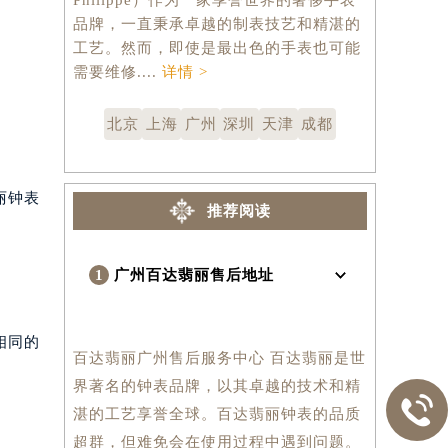
品牌，一直秉承卓越的制表技艺和精湛的
复杂的机械
工艺。然而，即使是最出色的手表也可能
要定期维护
需要维修....
详情 >
佳状态。幸运
北京
上海
广州
深圳
天津
成都
丽钟表
推荐阅读
1
广州百达翡丽售后地址
相同的
百达翡丽广州售后服务中心 百达翡丽是世
界著名的钟表品牌，以其卓越的技术和精

湛的工艺享誉全球。百达翡丽钟表的品质
超群，但难免会在使用过程中遇到问题。