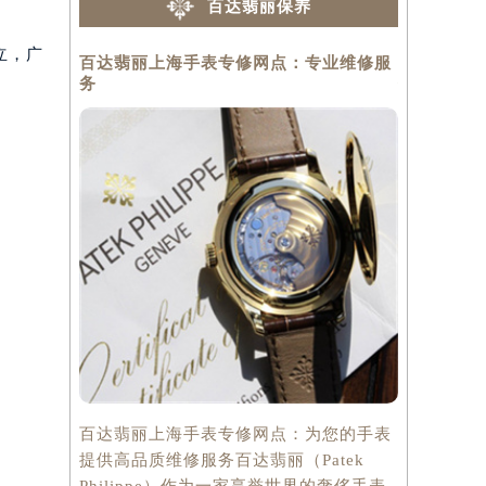
百达翡丽保养
立，广
百达翡丽上海手表专修网点：专业维修服
百达翡丽上
务
修问题的首
百达翡丽上海手表专修网点：为您的手表
引言作为世
提供高品质维修服务百达翡丽（Patek
一，百达翡
Philippe）作为一家享誉世界的奢侈手表
完美地结合