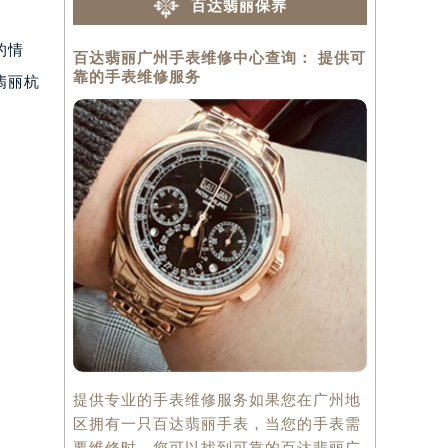
百达翡丽保养
的情
百达翡丽广州手表维修中心查询： 提供可
百达翡丽成
靠的手表维修服务
业的手表维
翡丽杭
提供专业的手表维修服务如果您在广州地
百达翡丽成
区拥有一只百达翡丽手表，当您的手表需
焕发新生百
要维修时，您可以找到可靠的百达翡丽广
表品牌，以