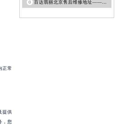
0
百达翡丽北京售后维修地址——豪华手表的专业维修服务
内正常
及提供
务，您