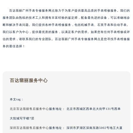
百达翡丽广州手表专修服务网点致力于为客户提供最高品质的手表维修服务。我们的
服务团队由熟练的技术工人和拥有丰富经验的鉴定师，配备最先进的设备，可以准确地诊
断和解决手表问题。我们提供各种手表维修服务，包括机械手表、石英手表和自动手表。
我们以客户为中心，提供最优质的服务，以满足客户的需求。如果您有任何手表维修或评
估的需求，请联系我们的专业团队。百达翡丽广州手表专修服务网点是您寻找手表维修服
务的最佳选择！
中心介绍
联系我们
百达翡丽服务中心
本文tag：
北京百达翡丽售后服务中心
服务地址：
北京市西城区西单北大街甲131号西单
大悦城写字楼7层
深圳百达翡丽售后服务中心
服务地址：
深圳市罗湖区深南东路5002号地王大厦