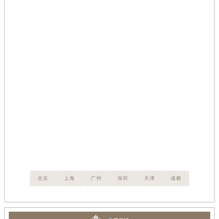
介
顶
量
北京
上海
广州
深圳
天津
成都