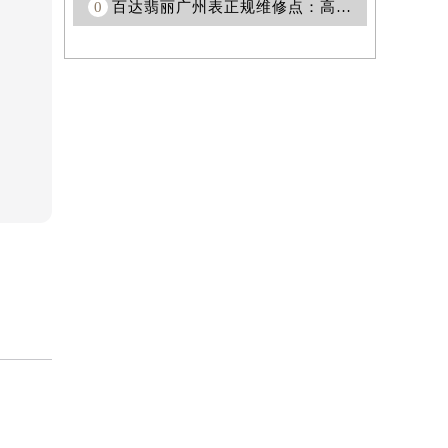
0
百达翡丽广州表正规维修点：高品质维修服务尽在广州