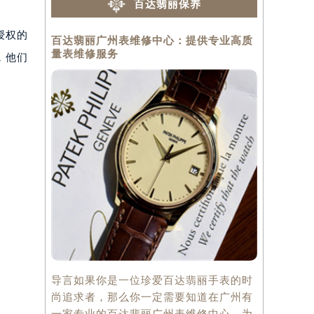
百达翡丽保养
授权的
百达翡丽广州表维修中心：提供专业高质
百达翡丽广
量表维修服务
修服务
，他们
导言如果你是一位珍爱百达翡丽手表的时
导言：在时
尚追求者，那么你一定需要知道在广州有
翡丽(Pate
一家专业的百达翡丽广州表维修中心，为
的品牌。作