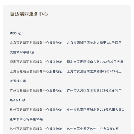
百达翡丽服务中心
本文tag：
北京百达翡丽售后服务中心
服务地址：
北京市西城区西单北大街甲131号西单
大悦城写字楼7层
深圳百达翡丽售后服务中心
服务地址：
深圳市罗湖区深南东路5002号地王大厦
上海百达翡丽售后服务中心
服务地址：
上海市黄浦区南京东路步行街409号上
海置地广场
中心介绍
联系我们
广州百达翡丽售后服务中心
服务地址：
广州市天河区体育西路103号维多利广
场A座15楼
杭州百达翡丽售后服务中心
服务地址：
杭州市拱墅区环城北路208号杭州大厦C
座坤和中心写字楼30层
苏州百达翡丽售后服务中心
服务地址：
苏州市工业园区苏州中心办公楼C座