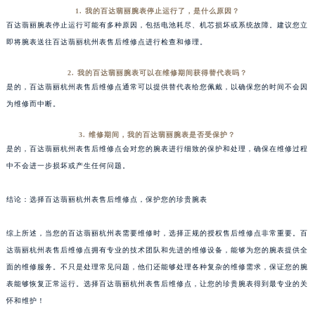
1. 我的百达翡丽腕表停止运行了，是什么原因？
百达翡丽腕表停止运行可能有多种原因，包括电池耗尽、机芯损坏或系统故障。建议您立
即将腕表送往百达翡丽杭州表售后维修点进行检查和修理。
2. 我的百达翡丽腕表可以在维修期间获得替代表吗？
是的，百达翡丽杭州表售后维修点通常可以提供替代表给您佩戴，以确保您的时间不会因
为维修而中断。
3. 维修期间，我的百达翡丽腕表是否受保护？
是的，百达翡丽杭州表售后维修点会对您的腕表进行细致的保护和处理，确保在维修过程
中不会进一步损坏或产生任何问题。
结论：选择百达翡丽杭州表售后维修点，保护您的珍贵腕表
综上所述，当您的百达翡丽杭州表需要维修时，选择正规的授权售后维修点非常重要。百
达翡丽杭州表售后维修点拥有专业的技术团队和先进的维修设备，能够为您的腕表提供全
面的维修服务。不只是处理常见问题，他们还能够处理各种复杂的维修需求，保证您的腕
表能够恢复正常运行。选择百达翡丽杭州表售后维修点，让您的珍贵腕表得到最专业的关
怀和维护！