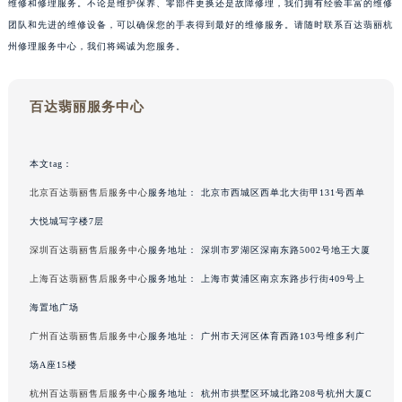
维修和修理服务。不论是维护保养、零部件更换还是故障修理，我们拥有经验丰富的维修
团队和先进的维修设备，可以确保您的手表得到最好的维修服务。请随时联系百达翡丽杭
州修理服务中心，我们将竭诚为您服务。
百达翡丽服务中心
本文tag：
北京百达翡丽售后服务中心
服务地址：
北京市西城区西单北大街甲131号西单
大悦城写字楼7层
深圳百达翡丽售后服务中心
服务地址：
深圳市罗湖区深南东路5002号地王大厦
上海百达翡丽售后服务中心
服务地址：
上海市黄浦区南京东路步行街409号上
中心介绍
联系我们
海置地广场
广州百达翡丽售后服务中心
服务地址：
广州市天河区体育西路103号维多利广
场A座15楼
杭州百达翡丽售后服务中心
服务地址：
杭州市拱墅区环城北路208号杭州大厦C