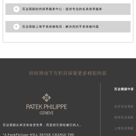
0
百达翡丽杭州保养服务中心：提供专业的名表保养服务
0
百达翡丽上海手表保修电话：解决您的手表保修问题
轻轻滑动下方栏目探索更多精彩内容
百达翡丽中国
北京百达翡丽
深圳百达翡丽
百达翡丽从来没有改变世界，而是把它留给戴它的人。
上海百达翡丽
“A PatekPhilippe WILL NEVER CHANGE THE