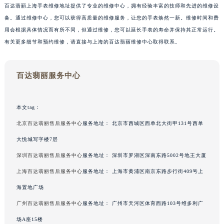
百达翡丽上海手表维修地址提供了专业的维修中心，拥有经验丰富的技师和先进的维修设
备。通过维修中心，您可以获得高质量的维修服务，让您的手表焕然一新。维修时间和费
用会根据具体情况而有所不同，但通过维修，您可以延长手表的寿命并保持其正常运行。
有关更多细节和预约维修，请直接与上海的百达翡丽维修中心取得联系。
中心介绍
联系我们
百达翡丽服务中心
本文tag：
北京百达翡丽售后服务中心
服务地址：
北京市西城区西单北大街甲131号西单
大悦城写字楼7层
深圳百达翡丽售后服务中心
服务地址：
深圳市罗湖区深南东路5002号地王大厦
上海百达翡丽售后服务中心
服务地址：
上海市黄浦区南京东路步行街409号上
海置地广场
广州百达翡丽售后服务中心
服务地址：
广州市天河区体育西路103号维多利广
场A座15楼