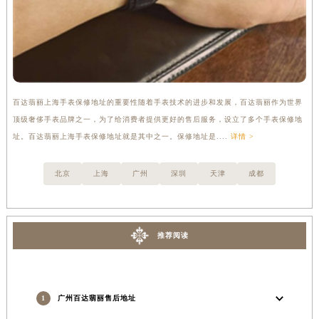
百达翡丽上海手表保修地址的重要性随着手表技术的进步和发展，百达翡丽作为世界
百
顶级奢侈手表品牌之一，为了给消费者提供更好的售后服务，设立了多个手表保修地
借
址。百达翡丽上海手表保修地址就是其中之一。保修地址是....
详情 >
损
北京
上海
广州
深圳
天津
成都
推荐阅读
1
广州百达翡丽售后地址