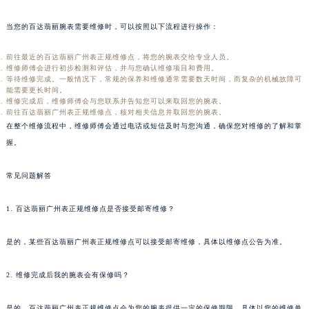
当您的百达翡丽腕表需要维修时，可以按照以下流程进行操作：
前往最近的百达翡丽广州表正规维修点，将您的腕表交给专业人员。
维修师傅会进行初步检测和评估，并与您确认维修项目和费用。
等待维修完成。一般情况下，常规的保养和维修通常需要数天时间，而复杂的机械故障可
能需要更长时间。
维修完成后，维修师傅会与您联系并告知您可以来取回您的腕表。
前往百达翡丽广州表正规维修点，核对相关信息并取回您的腕表。
在整个维修流程中，维修师傅会通过电话或短信及时与您沟通，确保您对维修的了解和掌
握。
常见问题解答
1. 百达翡丽广州表正规维修点是否接受邮寄维修？
是的，某些百达翡丽广州表正规维修点可以接受邮寄维修，具体以维修点公告为准。
2. 维修完成后我的腕表会有保修吗？
中心介绍
联系我们
是的，百达翡丽广州表正规维修点会为您的腕表提供一定的保修期限，具体以您的维修单