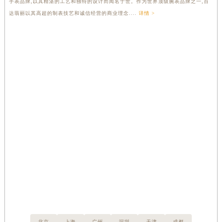
手表品牌,以其精湛的工艺和独特的设计而闻名于世。作为世界顶级腕表品牌之一,百
达翡丽以其高超的制表技艺和诚信经营的商业理念....
详情 >
了
中
一
北京
上海
广州
深圳
天津
成都