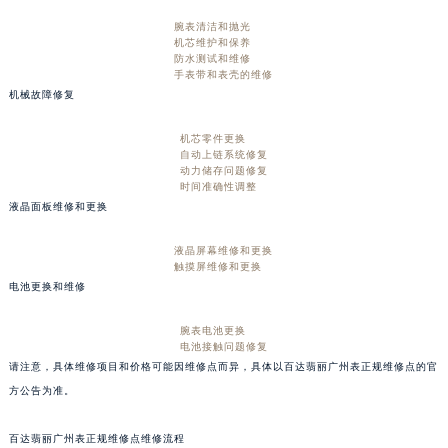
腕表清洁和抛光
机芯维护和保养
防水测试和维修
手表带和表壳的维修
机械故障修复
机芯零件更换
自动上链系统修复
动力储存问题修复
时间准确性调整
液晶面板维修和更换
液晶屏幕维修和更换
触摸屏维修和更换
电池更换和维修
腕表电池更换
电池接触问题修复
请注意，具体维修项目和价格可能因维修点而异，具体以百达翡丽广州表正规维修点的官
方公告为准。
百达翡丽广州表正规维修点维修流程