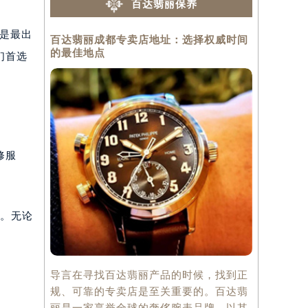
百达翡丽保养
使是最出
百达翡丽成都专卖店地址：选择权威时间
百达翡丽上
的最佳地点
旅
们首选
修服
。无论
导言在寻找百达翡丽产品的时候，找到正
百达翡丽：
规、可靠的专卖店是至关重要的。百达翡
奢侈腕表品
丽是一家享誉全球的奢侈腕表品牌，以其
Philip